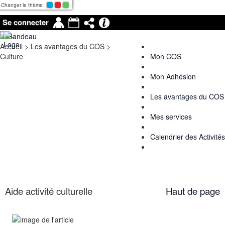
Changer le thème :
Mon
Agenda
Partage
Infos
Se connecter
compte
Rapides
Accueil
>
Les avantages du COS
>
Culture
Mon COS
Mon Adhésion
Les avantages du COS
Mes services
Calendrier des Activités
Aide activité culturelle
Haut de page